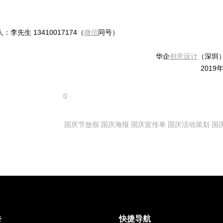
李先生 13410017174（
微信
同号）
华企
创意设计
（深圳
2019
0
国庆节放假
国庆海报
国庆宣传单
国庆活动策划
国
告
快捷导航