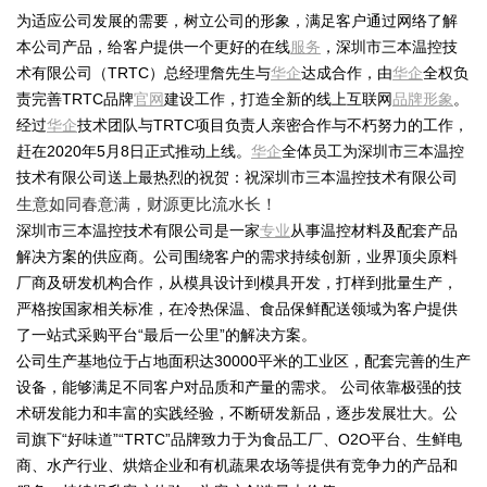
为适应公司发展的需要，树立公司的形象，满足客户通过网络了解
本公司产品，给客户提供一个更好的在线
服务
，深圳市三本温控技
术有限公司（TRTC）总经理詹先生与
华企
达成合作，由
华企
全权负
责完善TRTC品牌
官网
建设工作，打造全新的线上互联网
品牌形象
。
经过
华企
技术团队与TRTC项目负责人亲密合作与不朽努力的工作，
赶在2020年5月8日正式推动上线。
华企
全体员工为深圳市三本温控
技术有限公司送上最热烈的祝贺：祝深圳市三本温控技术有限公司
生意如同春意满，财源更比流水长！
深圳市三本温控技术有限公司是一家
专业
从事温控材料及配套产品
解决方案的供应商。公司围绕客户的需求持续创新，业界顶尖原料
厂商及研发机构合作，从模具设计到模具开发，打样到批量生产，
严格按国家相关标准，在冷热保温、食品保鲜配送领域为客户提供
了一站式采购平台“最后一公里”的解决方案。
公司生产基地位于占地面积达30000平米的工业区，配套完善的生产
设备，能够满足不同客户对品质和产量的需求。 公司依靠极强的技
术研发能力和丰富的实践经验，不断研发新品，逐步发展壮大。公
司旗下“好味道”“TRTC”品牌致力于为食品工厂、O2O平台、生鲜电
商、水产行业、烘焙企业和有机蔬果农场等提供有竞争力的产品和