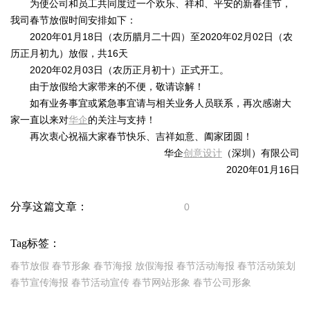
为使公司和员工共同度过一个欢乐、祥和、平安的新春佳节，
我司春节放假时间安排如下：
2020年01月18日（农历腊月二十四）至2020年02月02日（农
历正月初九）放假，共16天
2020年02月03日（农历正月初十）正式开工。
由于放假给大家带来的不便，敬请谅解！
如有业务事宜或紧急事宜请与相关业务人员联系，再次感谢大
家一直以来对
华企
的关注与支持！
再次衷心祝福大家春节快乐、吉祥如意、阖家团圆！
华企
创意设计
（深圳）有限公司
2020年01月16日
分享这篇文章：
0
Tag标签：
春节放假
春节形象
春节海报
放假海报
春节活动海报
春节活动策划
春节宣传海报
春节活动宣传
春节网站形象
春节公司形象